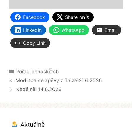
Facebook
Share on X
LinkedIn
WhatsApp
Email
Copy Link
Rubriky
Pořad bohoslužeb
Modlitba se zpěvy z Taizé 21.6.2026
Nedělník 14.6.2026
Aktuálně