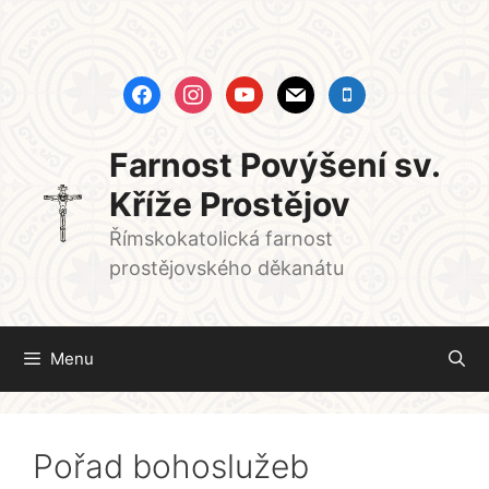
Přeskočit
na
obsah
facebook
instagram
youtube
mail
mobile
Farnost Povýšení sv.
Kříže Prostějov
Římskokatolická farnost
prostějovského děkanátu
Menu
Pořad bohoslužeb