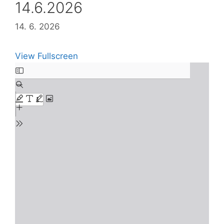
14.6.2026
14. 6. 2026
View Fullscreen
Skip
to
PDF
content