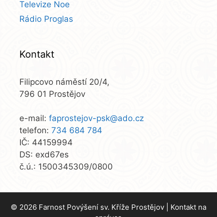
Televize Noe
Rádio Proglas
Kontakt
Filipcovo náměstí 20/4,
796 01 Prostějov
e-mail:
faprostejov-psk@ado.cz
telefon:
734 684 784
IČ: 44159994
DS: exd67es
č.ú.: 1500345309/0800
© 2026 Farnost Povýšení sv. Kříže Prostějov |
Kontakt na