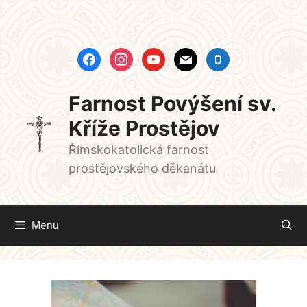
Přeskočit
na
obsah
facebook
instagram
youtube
mail
mobile
Farnost Povýšení sv.
Kříže Prostějov
Římskokatolická farnost
prostějovského děkanátu
Menu