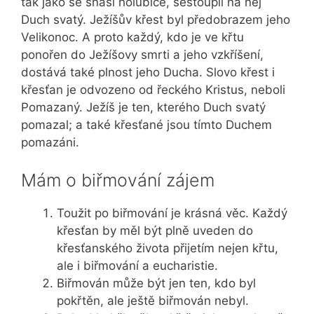
tak jako se snáší holubice, sestoupil na něj
Duch svatý. Ježíšův křest byl předobrazem jeho
Velikonoc. A proto každý, kdo je ve křtu
ponořen do Ježíšovy smrti a jeho vzkříšení,
dostává také plnost jeho Ducha. Slovo křest i
křesťan je odvozeno od řeckého Kristus, neboli
Pomazaný. Ježíš je ten, kterého Duch svatý
pomazal; a také křesťané jsou tímto Duchem
pomazáni.
Mám o biřmování zájem
Toužit po biřmování je krásná věc. Každý
křesťan by měl být plně uveden do
křesťanského života přijetím nejen křtu,
ale i biřmování a eucharistie.
Biřmován může být jen ten, kdo byl
pokřtěn, ale ještě biřmován nebyl.