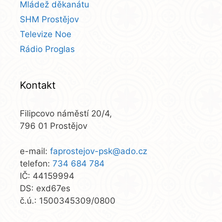
Mládež děkanátu
SHM Prostějov
Televize Noe
Rádio Proglas
Kontakt
Filipcovo náměstí 20/4,
796 01 Prostějov
e-mail:
faprostejov-psk@ado.cz
telefon:
734 684 784
IČ: 44159994
DS: exd67es
č.ú.: 1500345309/0800