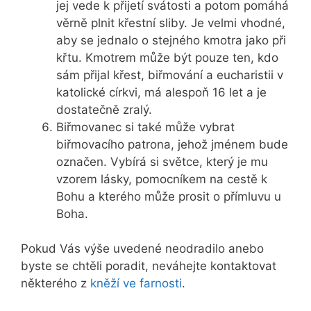
jej vede k přijetí svátosti a potom pomáhá
věrně plnit křestní sliby. Je velmi vhodné,
aby se jednalo o stejného kmotra jako při
křtu. Kmotrem může být pouze ten, kdo
sám přijal křest, biřmování a eucharistii v
katolické církvi, má alespoň 16 let a je
dostatečně zralý.
Biřmovanec si také může vybrat
biřmovacího patrona, jehož jménem bude
označen. Vybírá si světce, který je mu
vzorem lásky, pomocníkem na cestě k
Bohu a kterého může prosit o přímluvu u
Boha.
Pokud Vás výše uvedené neodradilo anebo
byste se chtěli poradit, neváhejte kontaktovat
některého z
kněží ve farnosti
.