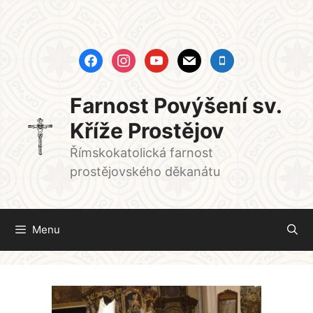
Přeskočit
na
obsah
facebook
instagram
youtube
mail
mobile
Farnost Povýšení sv.
Kříže Prostějov
Římskokatolická farnost
prostějovského děkanátu
Menu