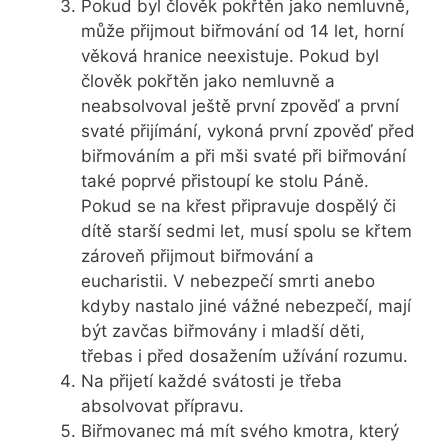
Pokud byl člověk pokřtěn jako nemluvně,
může přijmout biřmování od 14 let, horní
věková hranice neexistuje. Pokud byl
člověk pokřtěn jako nemluvně a
neabsolvoval ještě první zpověď a první
svaté přijímání, vykoná první zpověď před
biřmováním a při mši svaté při biřmování
také poprvé přistoupí ke stolu Páně.
Pokud se na křest připravuje dospělý či
dítě starší sedmi let, musí spolu se křtem
zároveň přijmout biřmování a
eucharistii. V nebezpečí smrti anebo
kdyby nastalo jiné vážné nebezpečí, mají
být zavčas biřmovány i mladší děti,
třebas i před dosažením užívání rozumu.
Na přijetí každé svátosti je třeba
absolvovat přípravu.
Biřmovanec má mít svého kmotra, který