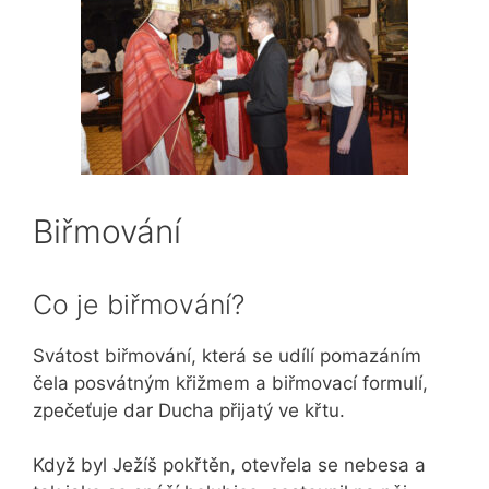
Biřmování
Co je biřmování?
Svátost biřmování, která se udílí pomazáním
čela posvátným křižmem a biřmovací formulí,
zpečeťuje dar Ducha přijatý ve křtu.
Když byl Ježíš pokřtěn, otevřela se nebesa a