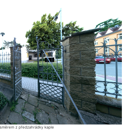
 směrem z předzahrádky kaple