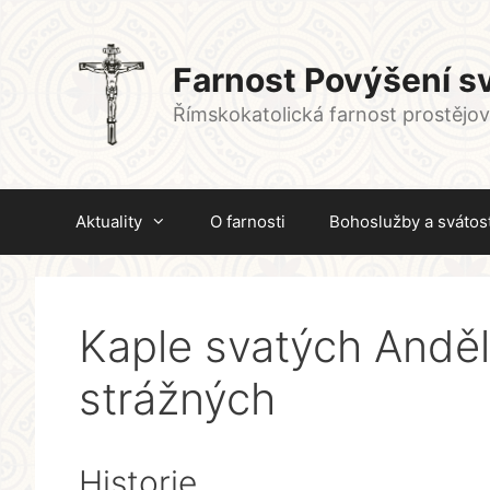
Přeskočit
na
obsah
Farnost Povýšení sv
Římskokatolická farnost prostějo
Aktuality
O farnosti
Bohoslužby a svátost
Kaple svatých Andě
strážných
Historie