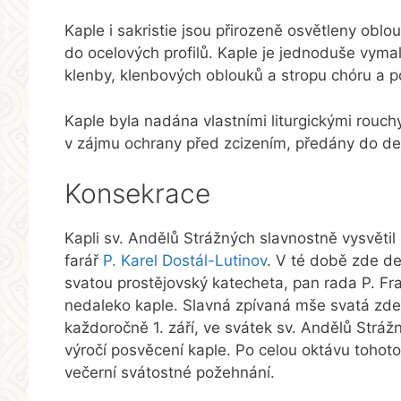
Kaple i sakristie jsou přirozeně osvětleny o
do ocelových profilů. Kaple je jednoduše vyma
klenby, klenbových oblouků a stropu chóru a p
Kaple byla nadána vlastními liturgickými rouchy
v zájmu ochrany před zcizením, předány do depo
Konsekrace
Kapli sv. Andělů Strážných slavnostně vysvětil 
farář
P. Karel Dostál-Lutinov
. V té době zde de
svatou prostějovský katecheta, pan rada P. Fra
nedaleko kaple. Slavná zpívaná mše svatá zde
každoročně 1. září, ve svátek sv. Andělů Stráž
výročí posvěcení kaple. Po celou oktávu tohot
večerní svátostné požehnání.