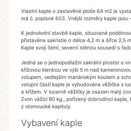
Vlastní kaple o zastavěné ploše 64 m2 je vyst
má č. popisné 603. Vnější rozměry kaple jsou –
K jednolodní stavbě kaple, situované podélnou 
přistavěna sakristie o délce 4,2 m a šířce 2,5
Kaple svojí čelní, severní stěnou sousedí s řa
Jedná se o jednopodlažní sakrální prostor o vn
křížovou klenbou ve výši 5 m nad kameninovou 
vstupem, vedlejším mariánským koutem a scho
vstupní částí kaple je vybudována věžička s 
a křížem. V lucerně věžičky je osazen malý z
Zvon vážící 80 kg., pořízený dobrodinci kaple
z olomoucké kapituly.
Vybavení kaple