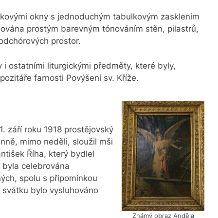
bloukovými okny s jednoduchým tabulkovým zasklením
lována prostým barevným tónováním stěn, pilastrů,
odchórových prostor.
 i ostatními liturgickými předměty, které byly,
zitáře farnosti Povýšení sv. Kříže.
1. září roku 1918 prostějovský
nně, mimo neděli, sloužil mši
ntišek Říha, který bydlel
 byla celebrována
ných, spolu s připomínkou
o svátku bylo vysluhováno
Známý obraz Anděla