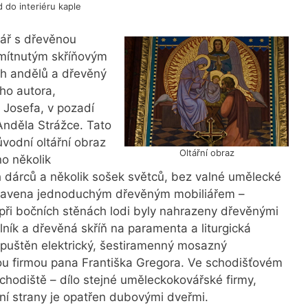
d do interiéru kaple
tář s dřevěnou
mítnutým skříňovým
ch andělů a dřevěný
ho autora,
. Josefa, v pozadí
 Anděla Strážce. Tato
vodní oltářní obraz
Oltářní obraz
no několik
dárců a několik sošek světců, bez valné umělecké
ybavena jednoduchým dřevěným mobiliářem –
při bočních stěnách lodi byly nahrazeny dřevěnými
elník a dřevěná skříň na paramenta a liturgická
e spuštěn elektrický, šestiramenný mosazný
kou firmou pana Františka Gregora. Ve schodišťovém
chodiště – dílo stejné uměleckokovářské firmy,
žní strany je opatřen dubovými dveřmi.