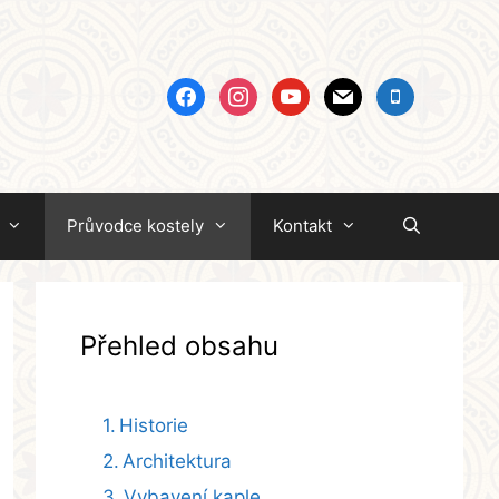
facebook
instagram
youtube
mail
mobile
Průvodce kostely
Kontakt
Přehled obsahu
Historie
Architektura
Vybavení kaple