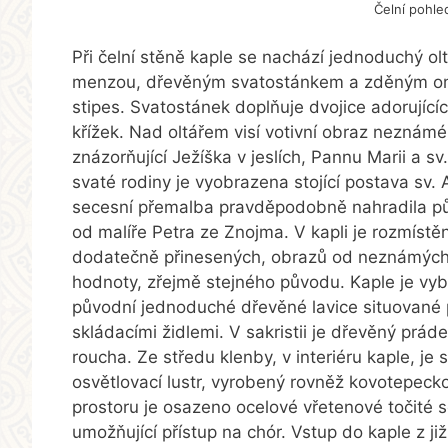
Čelní pohle
Při čelní stěně kaple se nachází jednoduchý ol
menzou, dřevěným svatostánkem a zděným o
stipes. Svatostánek doplňuje dvojice adorující
křížek. Nad oltářem visí votivní obraz neznámé
znázorňující Ježíška v jeslích, Pannu Marii a sv
svaté rodiny je vyobrazena stojící postava sv.
secesní přemalba pravděpodobně nahradila pů
od malíře Petra ze Znojma. V kapli je rozmístě
dodatečně přinesených, obrazů od neznámých 
hodnoty, zřejmě stejného původu. Kaple je v
původní jednoduché dřevěné lavice situované 
skládacími židlemi. V sakristii je dřevěný prád
roucha. Ze středu klenby, v interiéru kaple, j
osvětlovací lustr, vyrobený rovněž kovotepec
prostoru je osazeno ocelové vřetenové točité s
umožňující přístup na chór. Vstup do kaple z ji