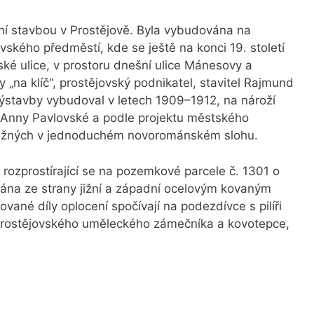
lní stavbou v Prostějově. Byla vybudována na
ovského předměstí, kde se ještě na konci 19. století
ské ulice, v prostoru dnešní ulice Mánesovy a
y „na klíč“, prostějovský podnikatel, stavitel Rajmund
ýstavby vybudoval v letech 1909–1912, na nároží
 Anny Pavlovské a podle projektu městského
Strážných v jednoduchém novorománském slohu.
 rozprostírající se na pozemkové parcele č. 1301 o
ána ze strany jižní a západní ocelovým kovaným
ané díly oplocení spočívají na podezdívce s pilíři
prostějovského uměleckého zámečníka a kovotepce,