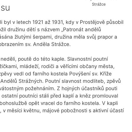
Strážce
asu
li byl v letech 1921 až 1931, kdy v Prostějově působil
ložil družinu dětí s názvem „Patronát andělů
pásána žlutými šerpami, družina měla svůj prapor a
yobrazením sv. Anděla Strážce.
eděli, poutě do této kaple. Slavnostní poutní
ičkami, mládeží, rodiči a věřícími občany města,
ěvy vedl od farního kostela Povýšení sv. Kříže
 Andělů Strážných. Poutní slavnost modliteb, zpěvů
vátostným požehnáním. Z hojných účastníků pouti
 ostatní poutníci stáli před kaplí a kněz promlouval
bohoslužbě opět vracel do farního kostela. V kapli
, v měsíci květnu, májové pobožnosti s aktivní účastí