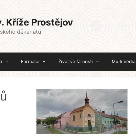
. Kříže Prostějov
vského děkanátu
i
Formace
Život ve farnosti
Multimédia
lů