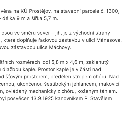
avěna na KÚ Prostějov, na stavební parcele č. 1300,
 délka 9 m a šířka 5,7 m.
osou ve směru sever – jih, je z východní strany
 m, která doplňuje řadovou zástavbu v ulici Mánesova.
dovou zástavbou ulice Máchovy.
itřních rozměrech lodi 5,8 m x 4,6 m, zaklenutý
dlažbou kaple. Prostor kaple je v části nad
dišťovým prostorem, předělen stropem chóru. Nad
lucernou, ukončenou šestibokým jehlancem, makovicí
von, ovládaný mechanicky z chóru, koženým táhlem.
, byl posvěcen 13.9.1925 kanovníkem P. Stavělem