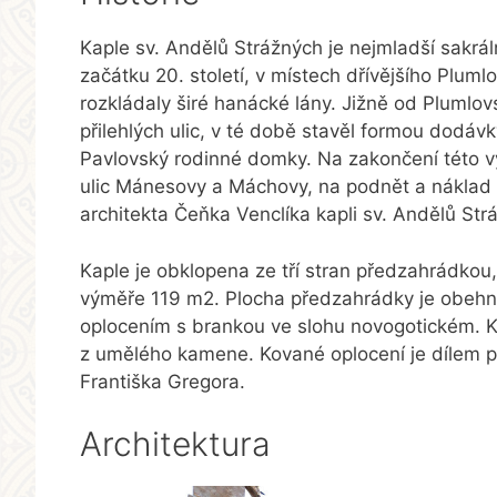
Kaple sv. Andělů Strážných je nejmladší sakrá
začátku 20. století, v místech dřívějšího Pluml
rozkládaly širé hanácké lány. Jižně od Plumlov
přilehlých ulic, v té době stavěl formou dodávk
Pavlovský rodinné domky. Na zakončení této v
ulic Mánesovy a Máchovy, na podnět a náklad
architekta Čeňka Venclíka kapli sv. Andělů 
Kaple je obklopena ze tří stran předzahrádkou,
výměře 119 m2. Plocha předzahrádky je obehn
oplocením s brankou ve slohu novogotickém. Kov
z umělého kamene. Kované oplocení je dílem 
Františka Gregora.
Architektura