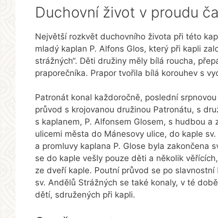
Duchovní život v proudu č
Největší rozkvět duchovního života při této kap
mladý kaplan P. Alfons Glos, který při kapli za
strážných“. Děti družiny měly bílá roucha, pře
praporečníka. Prapor tvořila bílá korouhev s v
Patronát konal každoročně, poslední srpnovou n
průvod s krojovanou družinou Patronátu, s druž
s kaplanem, P. Alfonsem Glosem, s hudbou a zp
ulicemi města do Mánesovy ulice, do kaple sv.
a promluvy kaplana P. Glose byla zakončena s
se do kaple vešly pouze děti a několik věřících,
ze dveří kaple. Poutní průvod se po slavnostní 
sv. Andělů Strážných se také konaly, v té době
dětí, sdružených při kapli.