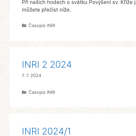
Při našich hodech o svátku Povýšení sv. Kříže j
můžete přečíst níže.
Rubriky
Časopis INRI
INRI 2 2024
7. 7. 2024
Rubriky
Časopis INRI
INRI 2024/1