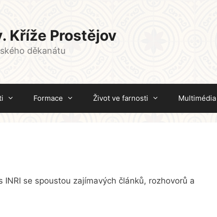
. Kříže Prostějov
vského děkanátu
i
Formace
Život ve farnosti
Multimédia
s INRI se spoustou zajímavých článků, rozhovorů a