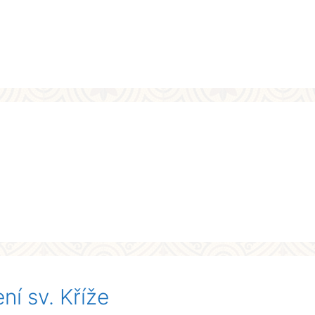
í sv. Kříže