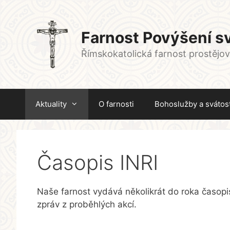
Přeskočit
na
obsah
Farnost Povýšení sv
Římskokatolická farnost prostějo
Aktuality
O farnosti
Bohoslužby a svátost
Časopis INRI
Naše farnost vydává několikrát do roka časopi
zpráv z proběhlých akcí.