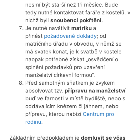
nesmí být starší než tři měsíce. Bude
tedy nutné kontaktovat faráře z kostelů, v
nichž byli
snoubenci pokřtěni
.
Je nutné navštívit
matriku
a
přinést
požadované doklady
; od
matričního úřadu v obvodu, v němž se
má svatek konat, je k svatbě v kostele
naopak potřebné získat „osvědčení o
splnění požadavků pro uzavření
manželství církevní formou“.
Před samotným sňatkem je zvykem
absolvovat tzv.
přípravu na manželství
buď ve farnosti v místě bydliště, nebo s
oddávajícím knězem či jáhnem, nebo
přípravu, kterou nabízí
Centrum pro
rodinu
.
Základním předpokladem je
domluvit se včas