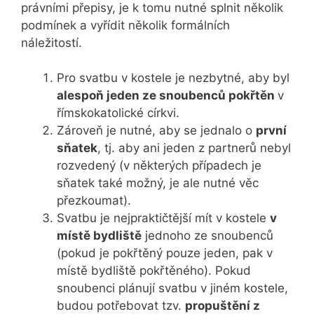
právními přepisy, je k tomu nutné splnit několik
podmínek a vyřídit několik formálních
náležitostí.
Pro svatbu v kostele je nezbytné, aby byl
alespoň jeden ze snoubenců pokřtěn
v
římskokatolické církvi.
Zároveň je nutné, aby se jednalo o
první
sňatek
, tj. aby ani jeden z partnerů nebyl
rozvedený (v některých případech je
sňatek také možný, je ale nutné věc
přezkoumat).
Svatbu je nejpraktičtější mít v kostele
v
místě bydliště
jednoho ze snoubenců
(pokud je pokřtěný pouze jeden, pak v
místě bydliště pokřtěného). Pokud
snoubenci plánují svatbu v jiném kostele,
budou potřebovat tzv.
propuštění z