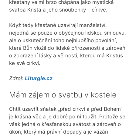
křesťany velmi brzo chápána jako mystická
svatba Krista a jeho snoubenky – církve.
Když tedy křesťané uzavírají manželství,
nejedná se pouze o obyčejnou lidskou smlouvu,
ale o uskutečnění toho nejhlubšího povolání,
které Bůh vložil do lidské přirozenosti a zároveň
o zobrazení lásky a věrnosti, kterou má Kristus
ke své církvi.
Zdroj:
Liturgie.cz
Mám zájem o svatbu v kostele
Chtít uzavřít sňatek „před církví a před Bohem“
je krásná věc a je dobré po ní toužit. Protože se
však jedná o křesťanskou svátost a zároveň o
úkon, který má právní dopady a je vázán