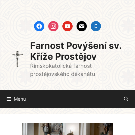
Přeskočit
na
obsah
facebook
instagram
youtube
mail
mobile
Farnost Povýšení sv.
Kříže Prostějov
Římskokatolická farnost
prostějovského děkanátu
Menu