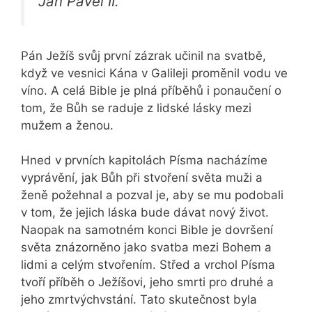
Jan Pavel II.
Pán Ježíš svůj první zázrak učinil na svatbě,
když ve vesnici Kána v Galileji proměnil vodu ve
víno. A celá Bible je plná příběhů i ponaučení o
tom, že Bůh se raduje z lidské lásky mezi
mužem a ženou.
Hned v prvních kapitolách Písma nacházíme
vyprávění, jak Bůh při stvoření světa muži a
ženě požehnal a pozval je, aby se mu podobali
v tom, že jejich láska bude dávat nový život.
Naopak na samotném konci Bible je dovršení
světa znázorněno jako svatba mezi Bohem a
lidmi a celým stvořením. Střed a vrchol Písma
tvoří příběh o Ježíšovi, jeho smrti pro druhé a
jeho zmrtvýchvstání. Tato skutečnost byla