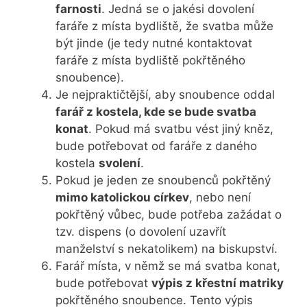
farnosti
. Jedná se o jakési dovolení
faráře z místa bydliště, že svatba může
být jinde (je tedy nutné kontaktovat
faráře z místa bydliště pokřtěného
snoubence).
Je nejpraktičtější, aby snoubence oddal
farář z kostela, kde se bude svatba
konat
. Pokud má svatbu vést jiný kněz,
bude potřebovat od faráře z daného
kostela
svolení
.
Pokud je jeden ze snoubenců pokřtěný
mimo katolickou církev
, nebo není
pokřtěný vůbec, bude potřeba zažádat o
tzv. dispens (o dovolení uzavřít
manželství s nekatolikem) na biskupství.
Farář místa, v němž se má svatba konat,
bude potřebovat
výpis z křestní matriky
pokřtěného snoubence. Tento výpis