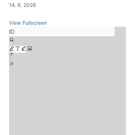
14. 6. 2026
View Fullscreen
Skip
to
PDF
content