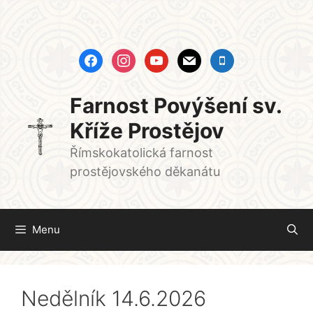
Přeskočit
na
obsah
facebook
instagram
youtube
mail
mobile
Farnost Povýšení sv.
Kříže Prostějov
Římskokatolická farnost
prostějovského děkanátu
Menu
Nedělník 14.6.2026