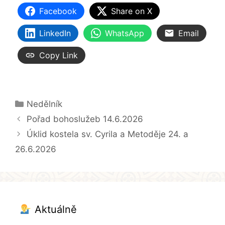
Facebook
Share on X
LinkedIn
WhatsApp
Email
Copy Link
Rubriky
Nedělník
Pořad bohoslužeb 14.6.2026
Úklid kostela sv. Cyrila a Metoděje 24. a
26.6.2026
Aktuálně