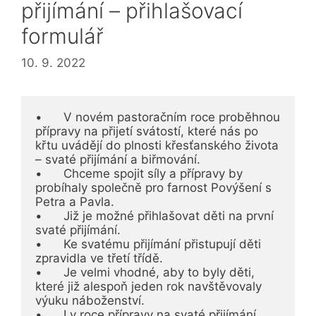
přijímání – přihlašovací
formulář
10. 9. 2022
•	V novém pastoračním roce proběhnou 
přípravy na přijetí svátostí, které nás po 
křtu uvádějí do plnosti křesťanského života 
– svaté přijímání a biřmování.

•	Chceme spojit síly a přípravy by 
probíhaly společně pro farnost Povýšení s 
Petra a Pavla. 

•	Již je možné přihlašovat děti na první 
svaté přijímání.

•	Ke svatému přijímání přistupují děti 
zpravidla ve třetí třídě.

•	Je velmi vhodné, aby to byly děti, 
které již alespoň jeden rok navštěvovaly 
výuku náboženství.

•	I v roce přípravy na svaté přijímání  