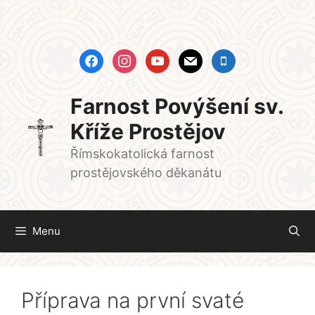
Přeskočit
na
obsah
facebook
instagram
youtube
mail
mobile
Farnost Povýšení sv.
Kříže Prostějov
Římskokatolická farnost
prostějovského děkanátu
Menu
Příprava na první svaté