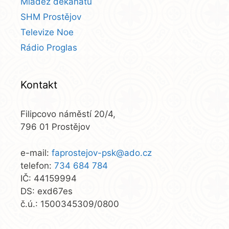
Mládež děkanátu
SHM Prostějov
Televize Noe
Rádio Proglas
Kontakt
Filipcovo náměstí 20/4,
796 01 Prostějov
e-mail:
faprostejov-psk@ado.cz
telefon:
734 684 784
IČ: 44159994
DS: exd67es
č.ú.: 1500345309/0800