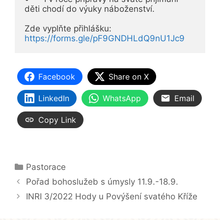
děti chodí do výuky náboženství.

Zde vyplňte přihlášku: 
https://forms.gle/pF9GNDHLdQ9nU1Jc9 
Facebook
Share on X
LinkedIn
WhatsApp
Email
Copy Link
Rubriky
Pastorace
Pořad bohoslužeb s úmysly 11.9.-18.9.
INRI 3/2022 Hody u Povýšení svatého Kříže