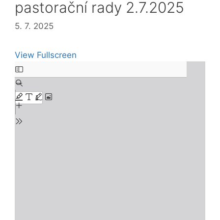
pastorační rady 2.7.2025
5. 7. 2025
View Fullscreen
Skip
to
PDF
content