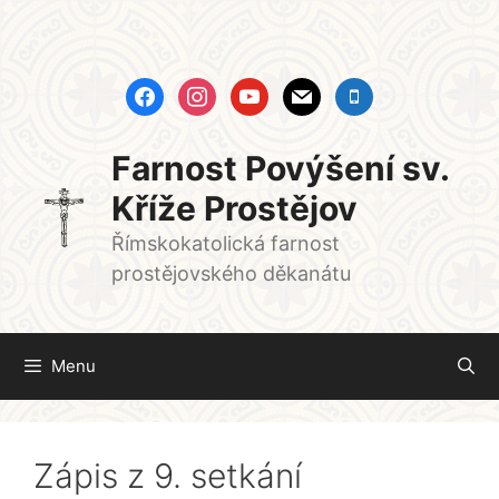
Přeskočit
na
obsah
facebook
instagram
youtube
mail
mobile
Farnost Povýšení sv.
Kříže Prostějov
Římskokatolická farnost
prostějovského děkanátu
Menu
Zápis z 9. setkání