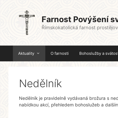
Přeskočit
na
obsah
Farnost Povýšení sv
Římskokatolická farnost prostějo
Aktuality
O farnosti
Bohoslužby a svátost
Nedělník
Nedělník je pravidelně vydávaná brožura s neděl
nabídkou akcí, přehledem bohoslužeb a dalšími