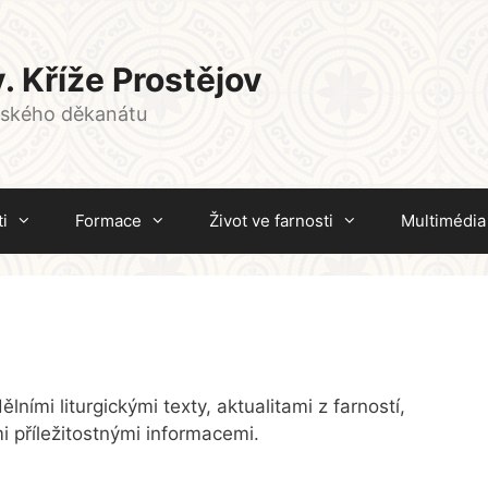
. Kříže Prostějov
vského děkanátu
i
Formace
Život ve farnosti
Multimédia
ními liturgickými texty, aktualitami z farností,
 příležitostnými informacemi.