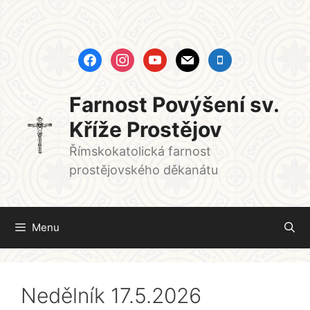
Přeskočit
na
obsah
facebook
instagram
youtube
mail
mobile
Farnost Povýšení sv.
Kříže Prostějov
Římskokatolická farnost
prostějovského děkanátu
Menu
Nedělník 17.5.2026