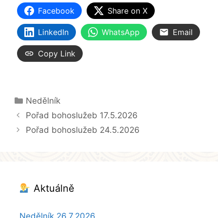
Facebook
Share on X
LinkedIn
WhatsApp
Email
Copy Link
Rubriky
Nedělník
Pořad bohoslužeb 17.5.2026
Pořad bohoslužeb 24.5.2026
Aktuálně
Nedělník 26.7.2026