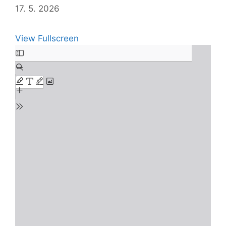
17. 5. 2026
View Fullscreen
Skip
to
PDF
content