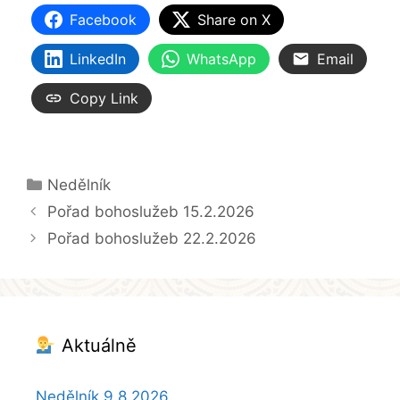
Facebook
Share on X
LinkedIn
WhatsApp
Email
Copy Link
Rubriky
Nedělník
Pořad bohoslužeb 15.2.2026
Pořad bohoslužeb 22.2.2026
Aktuálně
Nedělník 9.8.2026