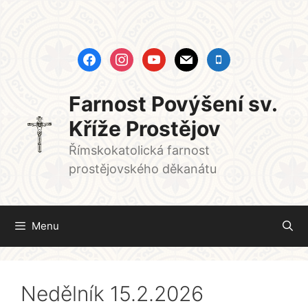
Přeskočit
na
obsah
facebook
instagram
youtube
mail
mobile
Farnost Povýšení sv.
Kříže Prostějov
Římskokatolická farnost
prostějovského děkanátu
Menu
Nedělník 15.2.2026