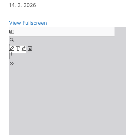
14. 2. 2026
View Fullscreen
Skip
to
PDF
content