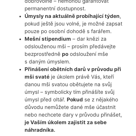
dobrovolně – nemohou garantovat
permanentní dostupnost.
Úmysly na aktuálně probíhající týden
,
pokud ještě jsou volné, je možné zapsat
pouze po osobní dohodě s farářem.
Mešní stipendium
– dar knězi za
odslouženou mši – prosím předávejte
bezprostředně
po
odsloužení mše
s daným úmyslem.
Přinášení obětních darů v průvodu při
mši svaté
je úkolem právě Vás, kteří
danou mši svatou obětujete na svůj
úmysl – symbolicky tím přinášíte svůj
úmysl před oltář.
Pokud
se z nějakého
důvodu nemůžete dané mše účastnit
nebo nechcete dary v průvodu přinášet,
je Vaším úkolem zajistit za sebe
náhradníka.