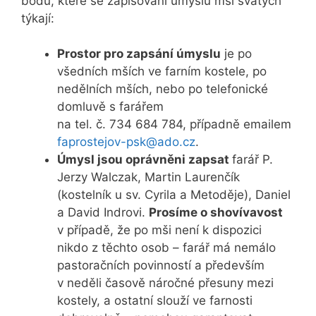
bodů, které se zapisování úmyslů mší svatých
týkají:
Prostor pro zapsání úmyslu
je po
všedních mších ve farním kostele, po
nedělních mších, nebo po telefonické
domluvě s farářem
na tel. č. 734 684 784, případně emailem
faprostejov-psk@ado.cz
.
Úmysl jsou oprávněni zapsat
farář P.
Jerzy Walczak, Martin Laurenčík
(kostelník u sv. Cyrila a Metoděje), Daniel
a David Indrovi.
Prosíme o shovívavost
v případě, že po mši není k dispozici
nikdo z těchto osob – farář má nemálo
pastoračních povinností a především
v neděli časově náročné přesuny mezi
kostely, a ostatní slouží ve farnosti