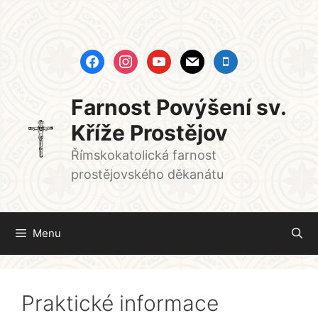
Přeskočit
na
obsah
facebook
instagram
youtube
mail
mobile
Farnost Povýšení sv.
Kříže Prostějov
Římskokatolická farnost
prostějovského děkanátu
Menu
Praktické informace