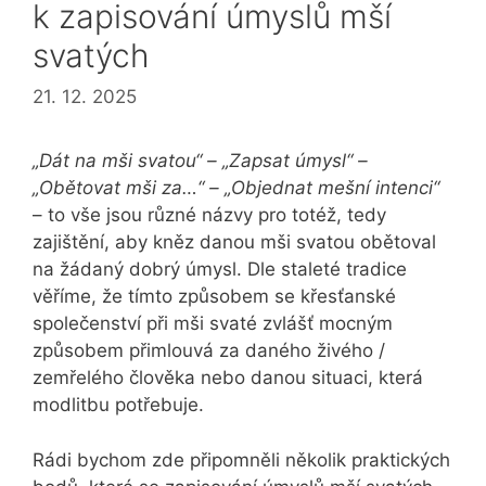
k zapisování úmyslů mší
svatých
21. 12. 2025
„Dát na mši svatou“ – „Zapsat úmysl“ –
„Obětovat mši za…“ – „Objednat mešní intenci“
– to vše jsou různé názvy pro totéž, tedy
zajištění, aby kněz danou mši svatou obětoval
na žádaný dobrý úmysl. Dle staleté tradice
věříme, že tímto způsobem se křesťanské
společenství při mši svaté zvlášť mocným
způsobem přimlouvá za daného živého /
zemřelého člověka nebo danou situaci, která
modlitbu potřebuje.
Rádi bychom zde připomněli několik praktických