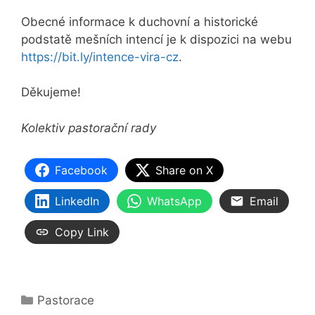
Obecné informace k duchovní a historické
podstatě mešních intencí je k dispozici na webu
https://bit.ly/intence-vira-cz
.
Děkujeme!
Kolektiv pastorační rady
Facebook
Share on X
LinkedIn
WhatsApp
Email
Copy Link
Rubriky
Pastorace