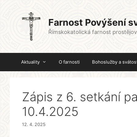
Přeskočit
na
obsah
Farnost Povýšení sv
Římskokatolická farnost prostějo
Aktuality
O farnosti
Bohoslužby a svátost
Zápis z 6. setkání p
10.4.2025
12. 4. 2025