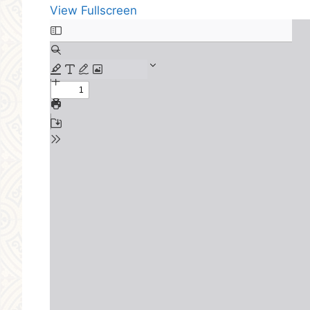
View Fullscreen
Skip
to
PDF
content