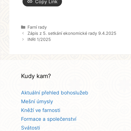
Copy Link
Rubriky
Farní rady
Zápis z 5. setkání ekonomické rady 9.4.2025
INRI 1/2025
Kudy kam?
Aktuální přehled bohoslužeb
Mešní úmysly
Kněží ve farnosti
Formace a společenství
Svátosti