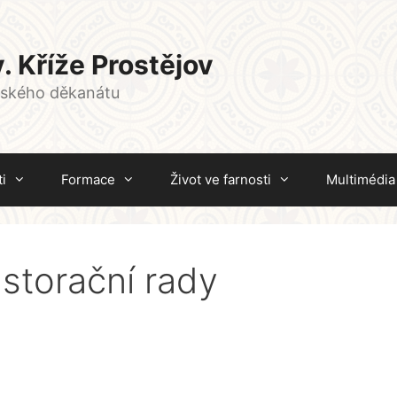
. Kříže Prostějov
vského děkanátu
i
Formace
Život ve farnosti
Multimédia
astorační rady