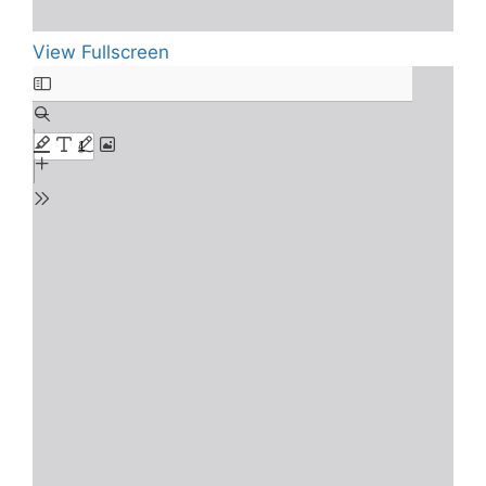
View Fullscreen
Skip
to
PDF
content