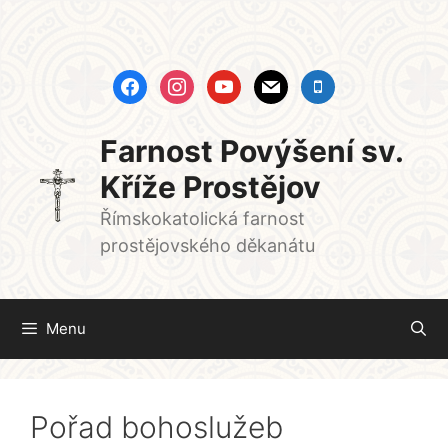
Přeskočit
na
obsah
facebook
instagram
youtube
mail
mobile
Farnost Povýšení sv.
Kříže Prostějov
Římskokatolická farnost
prostějovského děkanátu
Menu
Pořad bohoslužeb