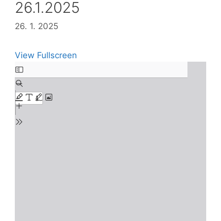
26.1.2025
26. 1. 2025
View Fullscreen
Skip
to
PDF
content