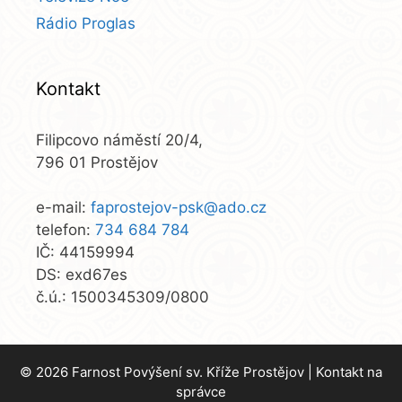
Rádio Proglas
Kontakt
Filipcovo náměstí 20/4,
796 01 Prostějov
e-mail:
faprostejov-psk@ado.cz
telefon:
734 684 784
IČ: 44159994
DS: exd67es
č.ú.: 1500345309/0800
© 2026 Farnost Povýšení sv. Kříže Prostějov |
Kontakt na
správce