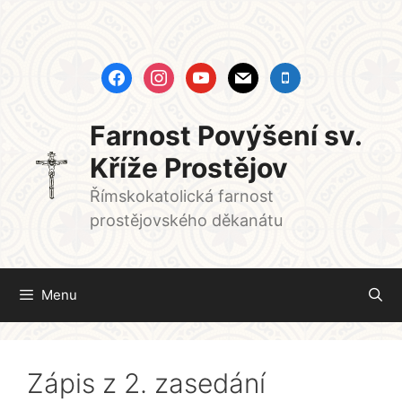
Přeskočit
na
obsah
facebook
instagram
youtube
mail
mobile
Farnost Povýšení sv.
Kříže Prostějov
Římskokatolická farnost
prostějovského děkanátu
Menu
Zápis z 2. zasedání