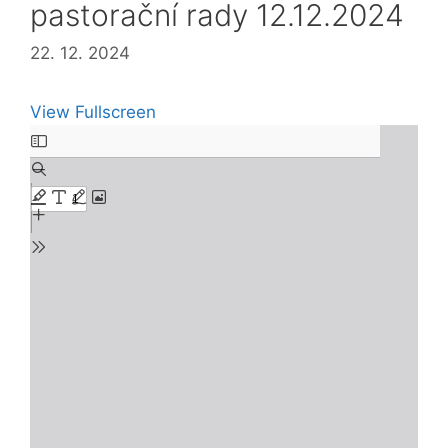
pastorační rady 12.12.2024
22. 12. 2024
View Fullscreen
Skip
to
PDF
content