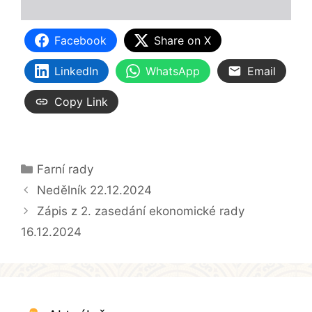
Facebook
Share on X
LinkedIn
WhatsApp
Email
Copy Link
Rubriky
Farní rady
Nedělník 22.12.2024
Zápis z 2. zasedání ekonomické rady
16.12.2024