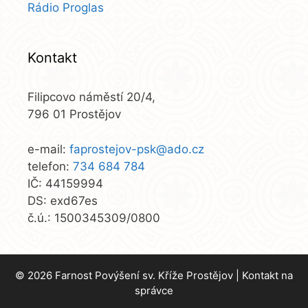
Rádio Proglas
Kontakt
Filipcovo náměstí 20/4,
796 01 Prostějov
e-mail:
faprostejov-psk@ado.cz
telefon:
734 684 784
IČ: 44159994
DS: exd67es
č.ú.: 1500345309/0800
© 2026 Farnost Povýšení sv. Kříže Prostějov |
Kontakt na
správce