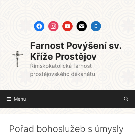
Přeskočit
na
obsah
facebook
instagram
youtube
mail
mobile
Farnost Povýšení sv.
Kříže Prostějov
Římskokatolická farnost
prostějovského děkanátu
Menu
Pořad bohoslužeb s úmysly