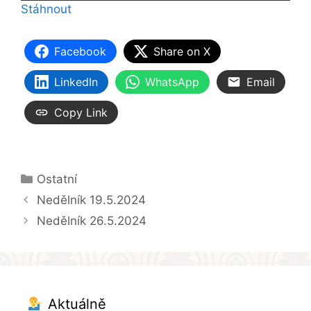
Stáhnout
Facebook
Share on X
LinkedIn
WhatsApp
Email
Copy Link
Rubriky
Ostatní
Nedělník 19.5.2024
Nedělník 26.5.2024
Aktuálně