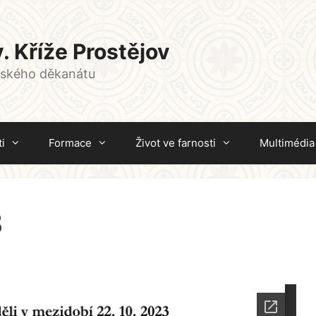
. Kříže Prostějov
vského děkanátu
i
Formace
Život ve farnosti
Multimédia
3