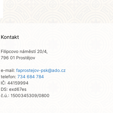
Kontakt
Filipcovo náměstí 20/4,
796 01 Prostějov
e-mail:
faprostejov-psk@ado.cz
telefon:
734 684 784
IČ: 44159994
DS: exd67es
č.ú.: 1500345309/0800