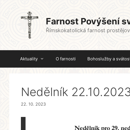
Přeskočit
na
obsah
Farnost Povýšení sv
Římskokatolická farnost prostějo
Aktuality
O farnosti
Bohoslužby a svátost
Nedělník 22.10.202
22. 10. 2023