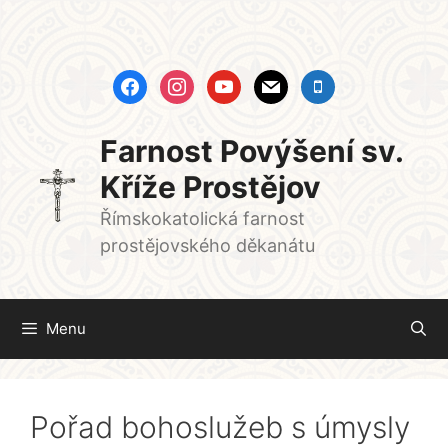
Přeskočit
na
obsah
facebook
instagram
youtube
mail
mobile
Farnost Povýšení sv.
Kříže Prostějov
Římskokatolická farnost
prostějovského děkanátu
Menu
Pořad bohoslužeb s úmysly