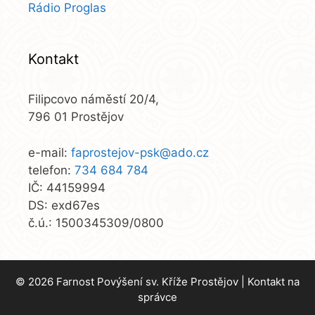
Rádio Proglas
Kontakt
Filipcovo náměstí 20/4,
796 01 Prostějov
e-mail:
faprostejov-psk@ado.cz
telefon:
734 684 784
IČ: 44159994
DS: exd67es
č.ú.: 1500345309/0800
© 2026 Farnost Povýšení sv. Kříže Prostějov |
Kontakt na
správce