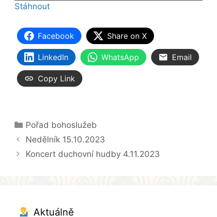
Stáhnout
Facebook
Share on X
LinkedIn
WhatsApp
Email
Copy Link
Rubriky
Pořad bohoslužeb
Nedělník 15.10.2023
Koncert duchovní hudby 4.11.2023
Aktuálně