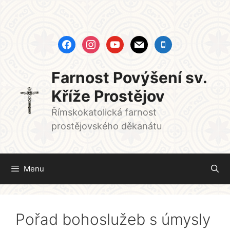
Přeskočit
na
obsah
facebook
instagram
youtube
mail
mobile
Farnost Povýšení sv.
Kříže Prostějov
Římskokatolická farnost
prostějovského děkanátu
Menu
Pořad bohoslužeb s úmysly