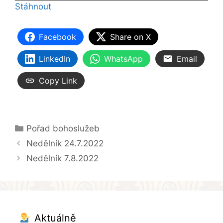
Stáhnout
Facebook
Share on X
LinkedIn
WhatsApp
Email
Copy Link
Rubriky
Pořad bohoslužeb
Nedělník 24.7.2022
Nedělník 7.8.2022
Aktuálně