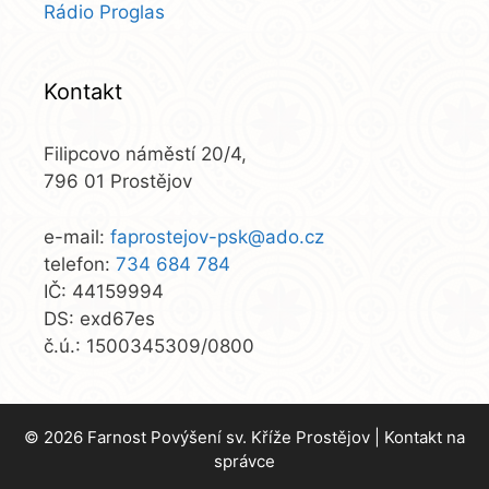
Rádio Proglas
Kontakt
Filipcovo náměstí 20/4,
796 01 Prostějov
e-mail:
faprostejov-psk@ado.cz
telefon:
734 684 784
IČ: 44159994
DS: exd67es
č.ú.: 1500345309/0800
© 2026 Farnost Povýšení sv. Kříže Prostějov |
Kontakt na
správce